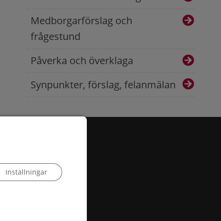
Medborgarförslag och
frågestund
Påverka och överklaga
Synpunkter, förslag, felanmälan
Inställningar
 503, 385 25 Torsås
:
info@torsas.se
|