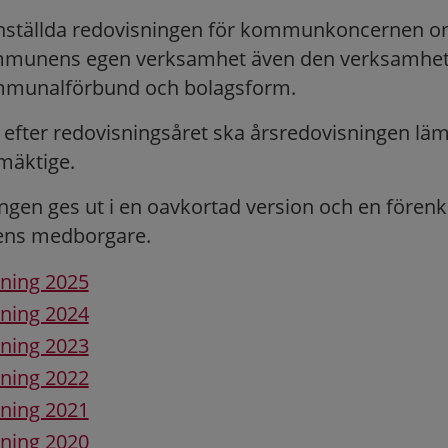
tällda redovisningen för kommunkoncernen om
munens egen verksamhet även den verksamhe
ommunalförbund och bolagsform.
l efter redovisningsåret ska årsredovisningen lämn
äktige.
ngen ges ut i en oavkortad version och en förenk
ens medborgare.
ning 2025
ning 2024
ning 2023
sning 2022
ning 2021
ning 2020