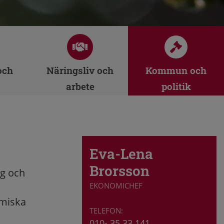
och
Näringsliv och
Kommun och
arbete
politik
Eva-Lena
Brorsson
g och
EKONOMICHEF
omiska
010- 35 33 141