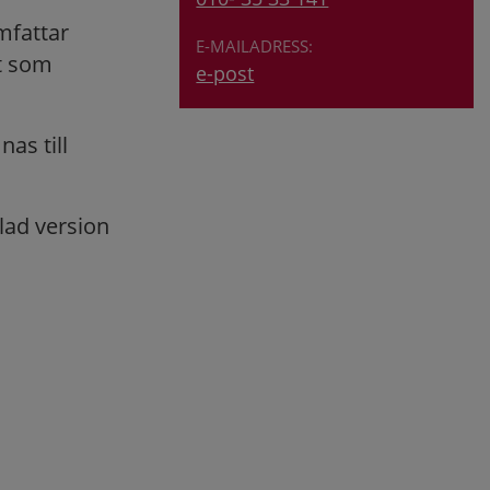
fattar
t som
e-post
as till
lad version