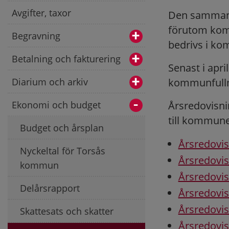
Avgifter, taxor
Den sammans
förutom kom
Begravning
bedrivs i k
Betalning och fakturering
Senast i apri
Diarium och arkiv
kommunfullm
Ekonomi och budget
Årsredovisni
till kommun
Budget och årsplan
Årsredovis
Nyckeltal för Torsås
Årsredovis
kommun
Årsredovis
Delårsrapport
Årsredovi
Årsredovis
Skattesats och skatter
Årsredovis