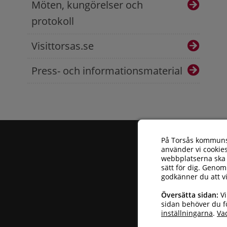
Möten, kungörelser och
protokoll
Visittorsas.se
Press- och informationsmaterial
På Torsås kommun
använder vi cookies
webbplatserna ska 
sätt för dig. Genom
godkänner du att v
Torsås kommun
| 
Översätta sidan:
Vi
Telefonnummer: 
sidan behöver du fö
inställningarna
.
Va