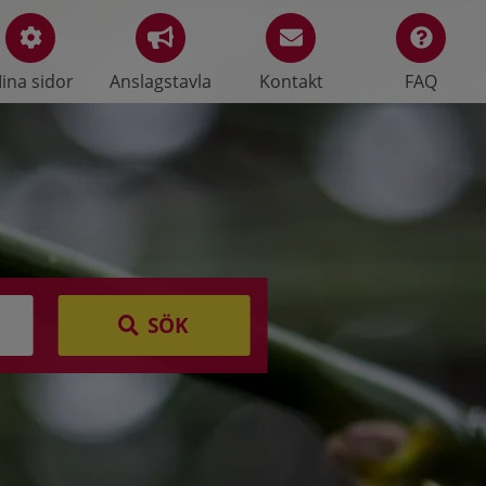
ina sidor
Anslagstavla
Kontakt
FAQ
SÖK