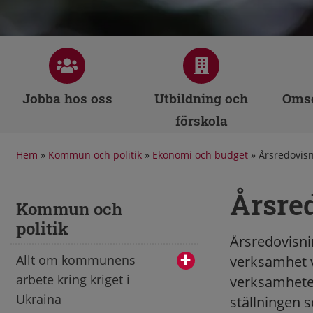
Jobba hos oss
Utbildning och
Omso
förskola
Hem
»
Kommun och politik
»
Ekonomi och budget
»
Årsredovis
Årsre
Kommun och
politik
Årsredovisn
Allt om kommunens
verksamhet v
arbete kring kriget i
verksamheten
Ukraina
ställningen s