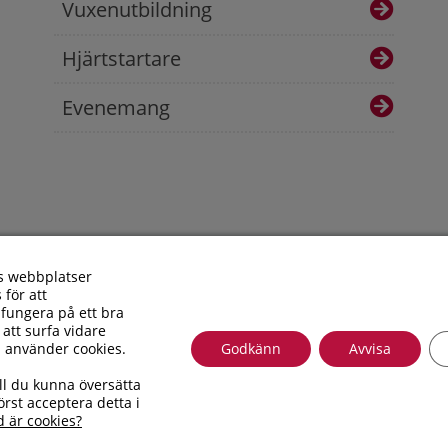
Vuxenutbildning
Hjärtstartare
Evenemang
s webbplatser
 för att
fungera på ett bra
 att surfa vidare
i använder cookies.
Godkänn
Avvisa
Besöksadress: Allfargatan 26 | Postadress: Torsås kommun, Box
ll du kunna översätta
010 – 35 33 100 | Organisationsnummer: 212000-0696 | E-post
rst acceptera detta i
Tillgänglighetsredogörelse
d är cookies?