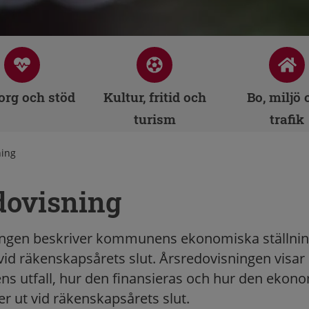
rg och stöd
Kultur, fritid och
Bo, miljö 
turism
trafik
ning
dovisning
ingen beskriver kommunens ekonomiska ställnin
id räkenskapsårets slut. Årsredovisningen visar
s utfall, hur den finansieras och hur den ekon
er ut vid räkenskapsårets slut.