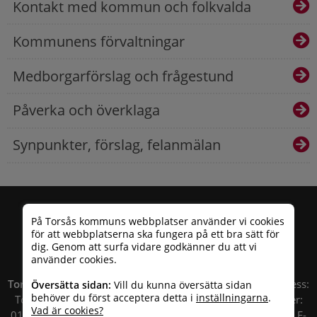
Kontakt med kommun och folkvalda
Kommunens förvaltningar
Medborgarförslag och frågestund
Påverka och överklaga
Synpunkter, förslag, felanmälan
På Torsås kommuns webbplatser använder vi cookies
för att webbplatserna ska fungera på ett bra sätt för
dig. Genom att surfa vidare godkänner du att vi
använder cookies.
Torsås kommun
| Besöksadress: Allfargatan 26 | Postadress:
Översätta sidan:
Vill du kunna översätta sidan
behöver du först acceptera detta i
inställningarna
.
Torsås kommun, Box 503, 385 25 Torsås Telefonnummer:
Vad är cookies?
010 – 35 33 100 | Organisationsnummer: 212000-0696 | E-