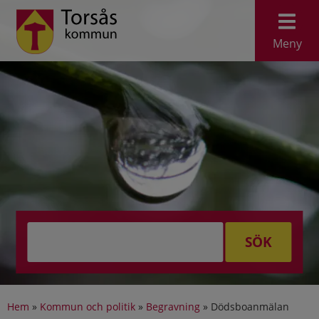
Meny
SÖK
Hem
»
Kommun och politik
»
Begravning
»
Dödsboanmälan