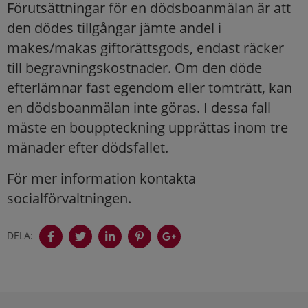
Förutsättningar för en dödsboanmälan är att
den dödes tillgångar jämte andel i
makes/makas giftorättsgods, endast räcker
till begravningskostnader. Om den döde
efterlämnar fast egendom eller tomträtt, kan
en dödsboanmälan inte göras. I dessa fall
måste en bouppteckning upprättas inom tre
månader efter dödsfallet.
För mer information kontakta
socialförvaltningen.
DELA:
Sidfot