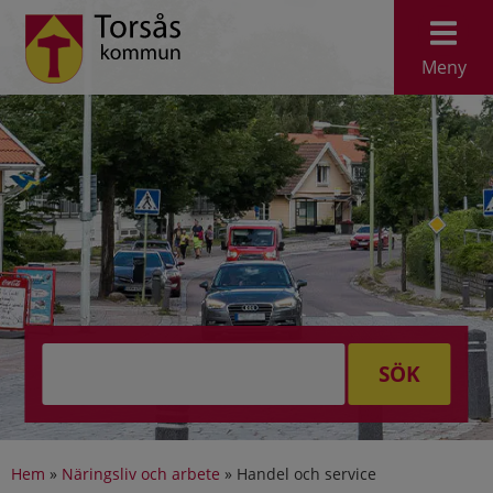
Meny
SÖK
Hem
»
Näringsliv och arbete
»
Handel och service