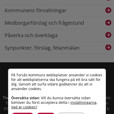
Kommunens förvaltningar
Medborgarförslag och frågestund
Påverka och överklaga
Synpunkter, förslag, felanmälan
På Torsås kommuns webbplatser använder vi cookies
för att webbplatserna ska fungera på ett bra sätt för
dig. Genom att surfa vidare godkänner du att vi
använder cookies.
Torsås kommun
| Besöksadress: Allfargatan 26 | Postadress:
Översätta sidan:
Vill du kunna översätta sidan
behöver du först acceptera detta i
inställningarna
.
Torsås kommun, Box 503, 385 25 Torsås Telefonnummer:
Vad är cookies?
010 – 35 33 100 | Organisationsnummer: 212000-0696 | E-