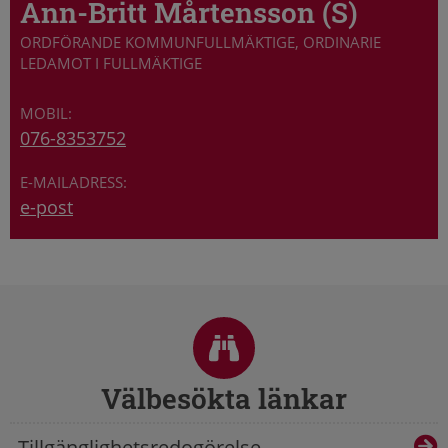
Ann-Britt Mårtensson (S)
ORDFÖRANDE KOMMUNFULLMÄKTIGE, ORDINARIE
LEDAMOT I FULLMÄKTIGE
076-8353752
e-post
Sidfot
Välbesökta länkar
Tillgänglighetsredogörelse