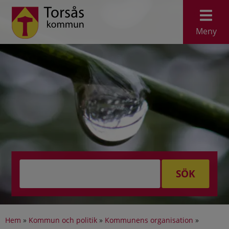
Meny
SÖK
Hem
»
Kommun och politik
»
Kommunens organisation
»