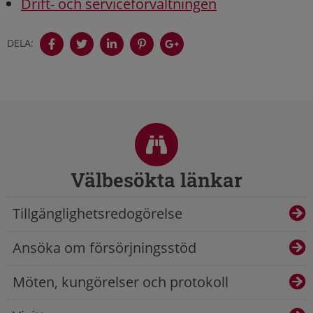
Drift- och serviceförvaltningen
DELA:
Sidfot
Välbesökta länkar
Tillgänglighetsredogörelse
Ansöka om försörjningsstöd
Möten, kungörelser och protokoll