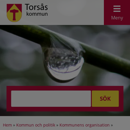
Meny
SÖK
Hem
»
Kommun och politik
»
Kommunens organisation
»