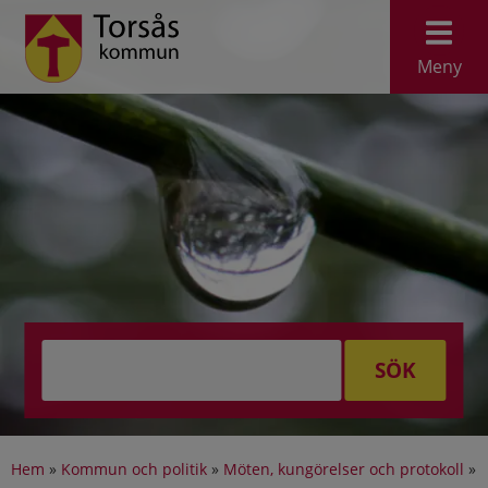
Meny
SÖK
Hem
»
Kommun och politik
»
Möten, kungörelser och protokoll
»