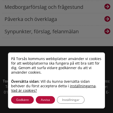
Medborgarförslag och frågestund
Påverka och överklaga
Synpunkter, förslag, felanmälan
På Torsås kommuns webbplatser använder vi cookies
för att webbplatserna ska fungera på ett bra sätt för
dig. Genom att surfa vidare godkänner du att vi
använder cookies.
Torsås kommun
| Besöksadress: Allfargatan 26 | Postadress:
Översätta sidan:
Vill du kunna översätta sidan
behöver du först acceptera detta i
inställningarna
.
Torsås kommun, Box 503, 385 25 Torsås Telefonnummer:
Vad är cookies?
010 – 35 33 100 | Organisationsnummer: 212000-0696 | E-
post:
info@torsas.se
|
Tillgänglighetsredogörelse
Godkänn
Avvisa
Inställningar