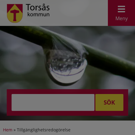
Meny
SÖK
Hem
»
Tillgänglighetsredogörelse