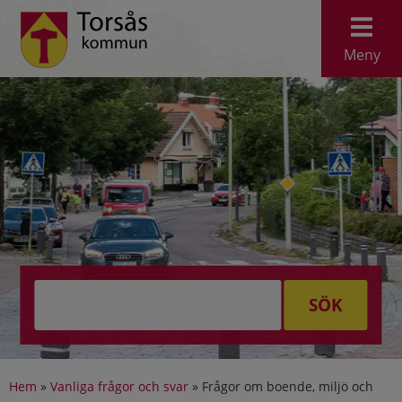
Meny
SÖK
Hem
»
Vanliga frågor och svar
»
Frågor om boende, miljö och