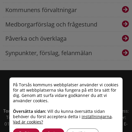
Kommunens förvaltningar
Medborgarförslag och frågestund
Påverka och överklaga
Synpunkter, förslag, felanmälan
På Torsås kommuns webbplatser använder vi cookies
för att webbplatserna ska fungera på ett bra sätt för
dig. Genom att surfa vidare godkänner du att vi
använder cookies.
Torsås kommun
| Besöksadress: Allfargatan 26 | Postadress:
Översätta sidan:
Vill du kunna översätta sidan
behöver du först acceptera detta i
inställningarna
.
Torsås kommun, Box 503, 385 25 Torsås Telefonnummer:
Vad är cookies?
010 – 35 33 100 | Organisationsnummer: 212000-0696 | E-
post:
info@torsas.se
|
Tillgänglighetsredogörelse