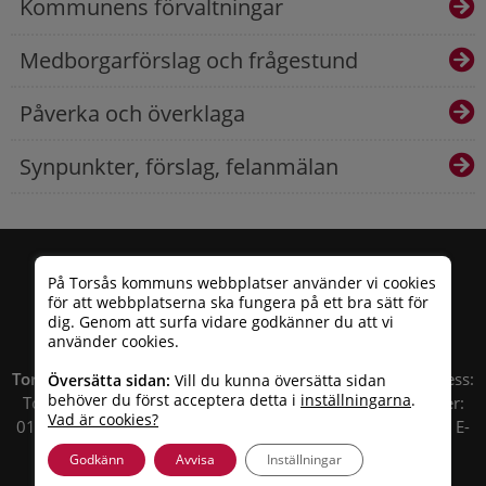
Kommunens förvaltningar
Medborgarförslag och frågestund
Påverka och överklaga
Synpunkter, förslag, felanmälan
På Torsås kommuns webbplatser använder vi cookies
för att webbplatserna ska fungera på ett bra sätt för
dig. Genom att surfa vidare godkänner du att vi
använder cookies.
Torsås kommun
| Besöksadress: Allfargatan 26 | Postadress:
Översätta sidan:
Vill du kunna översätta sidan
behöver du först acceptera detta i
inställningarna
.
Torsås kommun, Box 503, 385 25 Torsås Telefonnummer:
Vad är cookies?
010 – 35 33 100 | Organisationsnummer: 212000-0696 | E-
post:
info@torsas.se
|
Tillgänglighetsredogörelse
Godkänn
Avvisa
Inställningar