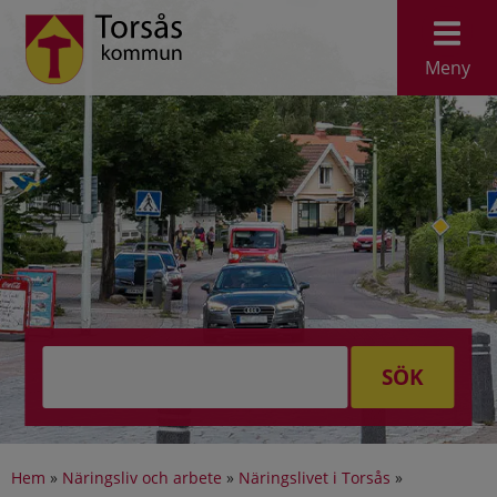
Meny
SÖK
Hem
»
Näringsliv och arbete
»
Näringslivet i Torsås
»