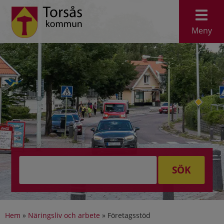
Meny
SÖK
Hem
»
Näringsliv och arbete
»
Företagsstöd