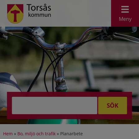
Meny
SÖK
Hem
»
Bo, miljö och trafik
»
Planarbete