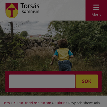
Meny
SÖK
Hem
»
Kultur, fritid och turism
»
Kultur
»
Revy och showskola