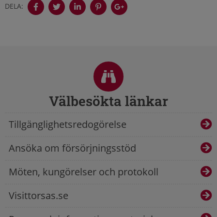
DELA:
Sidfot
Välbesökta länkar
Tillgänglighetsredogörelse
Ansöka om försörjningsstöd
Möten, kungörelser och protokoll
Visittorsas.se