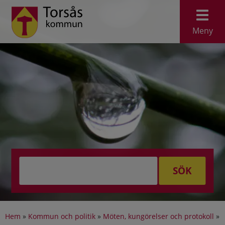
Meny
SÖK
Hem
»
Kommun och politik
»
Möten, kungörelser och protokoll
»