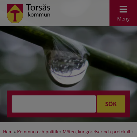
Meny
SÖK
Hem
»
Kommun och politik
»
Möten, kungörelser och protokoll
»