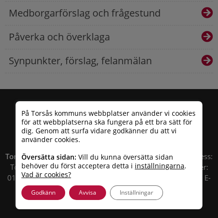
Medborgarförslag och frågestund
Påverka och överklaga
Synpunkter, förslag, felanmälan
På Torsås kommuns webbplatser använder vi cookies
för att webbplatserna ska fungera på ett bra sätt för
dig. Genom att surfa vidare godkänner du att vi
använder cookies.
Torsås kommun
| Besöksadress: Allfargatan 26 | Postadress:
Översätta sidan:
Vill du kunna översätta sidan
behöver du först acceptera detta i
inställningarna
.
Torsås kommun, Box 503, 385 25 Torsås Telefonnummer:
Vad är cookies?
010 – 35 33 100 | Organisationsnummer: 212000-0696 | E-
post:
info@torsas.se
|
Tillgänglighetsredogörelse
Godkänn
Avvisa
Inställningar