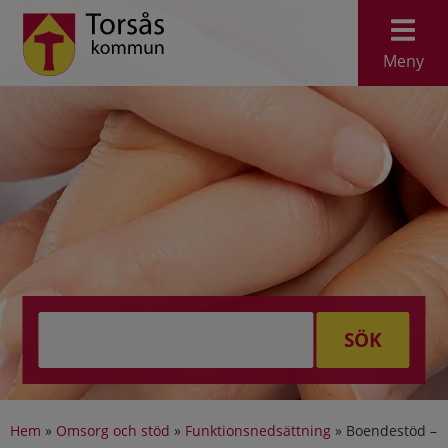
Meny
SÖK
Hem
»
Omsorg och stöd
»
Funktionsnedsättning
»
Boendestöd –