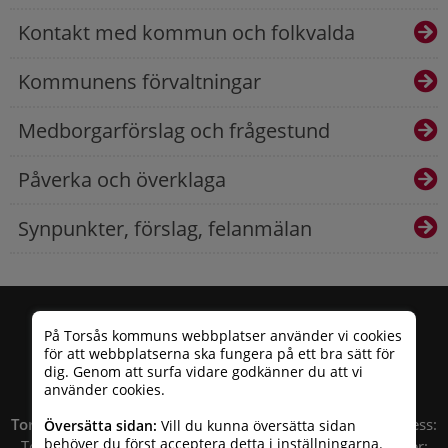
Kontakt med kommun och folkvalda
Kommunens förvaltningar
Medborgarförslag och frågestund
Påverka och överklaga
Synpunkter, förslag, felanmälan
På Torsås kommuns webbplatser använder vi cookies
för att webbplatserna ska fungera på ett bra sätt för
dig. Genom att surfa vidare godkänner du att vi
använder cookies.
Torsås kommun
| Besöksadress: Allfargatan 26 | Postadress:
Översätta sidan:
Vill du kunna översätta sidan
behöver du först acceptera detta i
inställningarna
.
Torsås kommun, Box 503, 385 25 Torsås Telefonnummer: