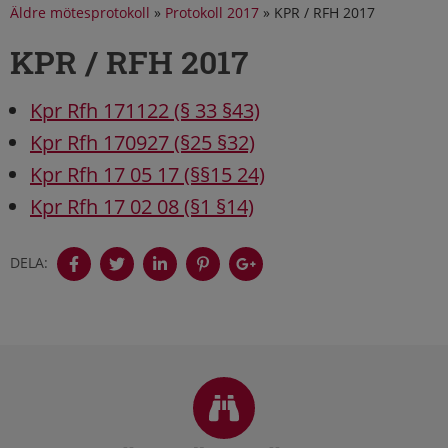
Äldre mötesprotokoll
»
Protokoll 2017
»
KPR / RFH 2017
KPR / RFH 2017
Kpr Rfh 171122 (§ 33 §43)
Kpr Rfh 170927 (§25 §32)
Kpr Rfh 17 05 17 (§§15 24)
Kpr Rfh 17 02 08 (§1 §14)
DELA:
Sidfot