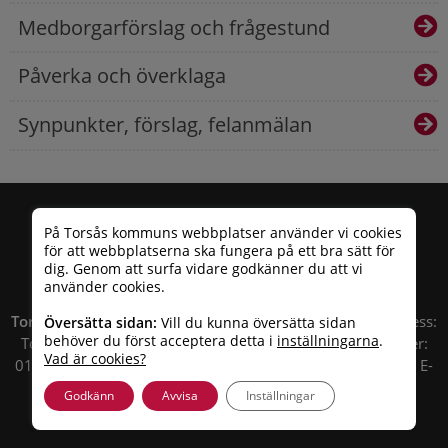
Medborgarförslag och frågestund
Påverka och överklaga
Synpunkter, förslag, felanmälan
På Torsås kommuns webbplatser använder vi cookies
för att webbplatserna ska fungera på ett bra sätt för
dig. Genom att surfa vidare godkänner du att vi
använder cookies.
Torsås kommun
| Besöksadress: Allfargatan 26 | Postadress:
Översätta sidan:
Vill du kunna översätta sidan
behöver du först acceptera detta i
inställningarna
.
Torsås kommun, Box 503, 385 25 Torsås Telefonnummer:
Vad är cookies?
010 – 35 33 100 | Organisationsnummer: 212000-0696 | E-
post:
info@torsas.se
|
Tillgänglighetsredogörelse
Godkänn
Avvisa
Inställningar