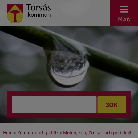
Meny
SÖK
Hem
»
Kommun och politik
»
Möten, kungörelser och protokoll
»