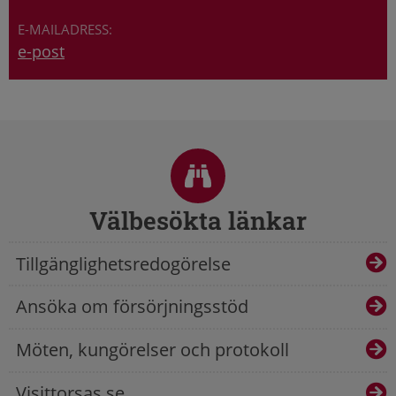
e-post
Sidfot
Välbesökta länkar
Tillgänglighetsredogörelse
Ansöka om försörjningsstöd
Möten, kungörelser och protokoll
Visittorsas.se