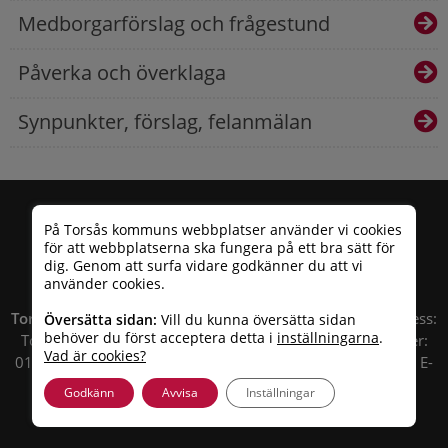
Medborgarförslag och frågestund
Påverka och överklaga
Synpunkter, förslag, felanmälan
På Torsås kommuns webbplatser använder vi cookies
för att webbplatserna ska fungera på ett bra sätt för
dig. Genom att surfa vidare godkänner du att vi
använder cookies.
Torsås kommun
| Besöksadress: Allfargatan 26 | Postadress:
Översätta sidan:
Vill du kunna översätta sidan
behöver du först acceptera detta i
inställningarna
.
Torsås kommun, Box 503, 385 25 Torsås Telefonnummer:
Vad är cookies?
010 – 35 33 100 | Organisationsnummer: 212000-0696 | E-
post:
info@torsas.se
|
Tillgänglighetsredogörelse
Godkänn
Avvisa
Inställningar