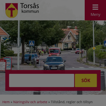
Meny
SÖK
Hem
»
Näringsliv och arbete
»
Tillstånd, regler och tillsyn