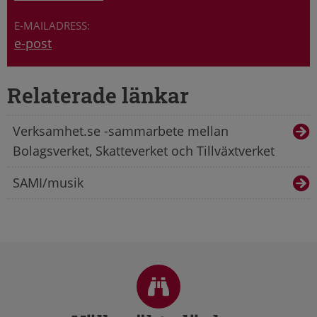
e-post
Relaterade länkar
Verksamhet.se -sammarbete mellan
Bolagsverket, Skatteverket och Tillväxtverket
SAMI/musik
Sidfot