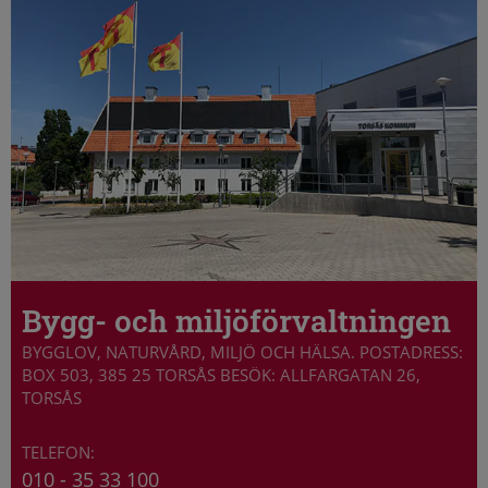
Bygg- och miljöförvaltningen
BYGGLOV, NATURVÅRD, MILJÖ OCH HÄLSA. POSTADRESS:
BOX 503, 385 25 TORSÅS BESÖK: ALLFARGATAN 26,
TORSÅS
010 - 35 33 100