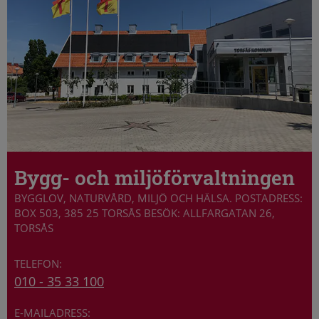
Bygg- och miljöförvaltningen
BYGGLOV, NATURVÅRD, MILJÖ OCH HÄLSA. POSTADRESS:
BOX 503, 385 25 TORSÅS BESÖK: ALLFARGATAN 26,
TORSÅS
010 - 35 33 100