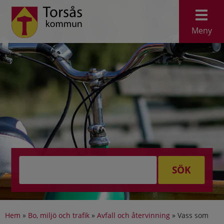
Meny
SÖK
Hem
»
Bo, miljö och trafik
»
Avfall och återvinning
»
Vass som