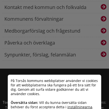
Kontakt med kommun och folkvalda
Kommunens förvaltningar
Medborgarförslag och frågestund
Påverka och överklaga
Synpunkter, förslag, felanmälan
På Torsås kommuns webbplatser använder vi cookies
för att webbplatserna ska fungera på ett bra sätt för
dig. Genom att surfa vidare godkänner du att vi
använder cookies.
Torsås kommun
| Besöksadress: Allfargatan 26 | Postadress:
Översätta sidan:
Vill du kunna översätta sidan
behöver du först acceptera detta i
inställningarna
.
Torsås kommun, Box 503, 385 25 Torsås Telefonnummer: