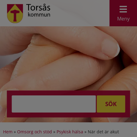
Meny
SÖK
Hem
»
Omsorg och stöd
»
Psykisk hälsa
»
När det är akut