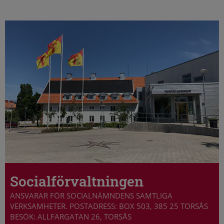
Socialförvaltningen
ANSVARAR FÖR SOCIALNÄMNDENS SAMTLIGA
VERKSAMHETER. POSTADRESS: BOX 503, 385 25 TORSÅS
BESÖK: ALLFARGATAN 26, TORSÅS