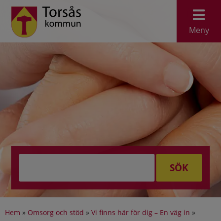
Meny
SÖK
Hem
»
Omsorg och stöd
»
Vi finns här för dig – En väg in
»