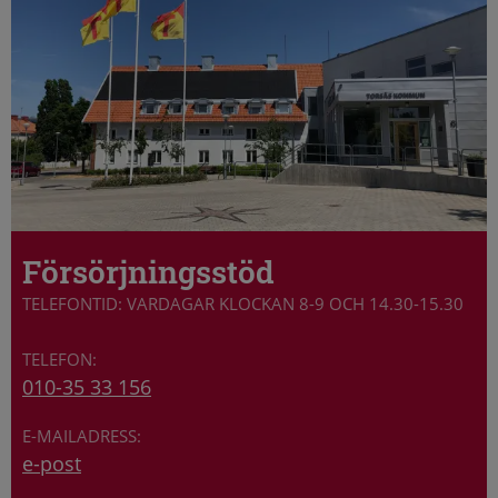
Försörjningsstöd
TELEFONTID: VARDAGAR KLOCKAN 8-9 OCH 14.30-15.30
010-35 33 156
e-post