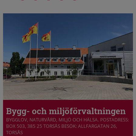
Bygg- och miljöförvaltningen
BYGGLOV, NATURVÅRD, MILJÖ OCH HÄLSA. POSTADRESS:
BOX 503, 385 25 TORSÅS BESÖK: ALLFARGATAN 26,
TORSÅS