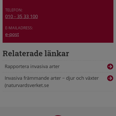
010 - 35 33 100
e-post
Relaterade länkar
Rapportera invasiva arter
Invasiva främmande arter − djur och växter
(naturvardsverket.se
Sidfot