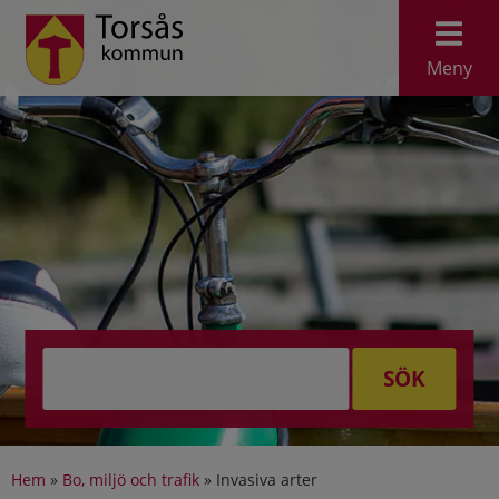
Meny
SÖK
Hem
»
Bo, miljö och trafik
»
Invasiva arter