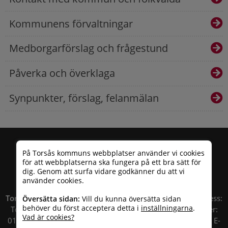
Kommunens förvaltningar
Medborgarförslag och frågestund
Påverka och överklaga
Synpunkter, förslag, felanmälan
På Torsås kommuns webbplatser använder vi cookies
för att webbplatserna ska fungera på ett bra sätt för
dig. Genom att surfa vidare godkänner du att vi
använder cookies.
Torsås kommun
| Besöksadress: Allfargatan 26 | Postadress:
Översätta sidan:
Vill du kunna översätta sidan
behöver du först acceptera detta i
inställningarna
.
Torsås kommun, Box 503, 385 25 Torsås Telefonnummer:
Vad är cookies?
010 – 35 33 100 | Organisationsnummer: 212000-0696 | E-