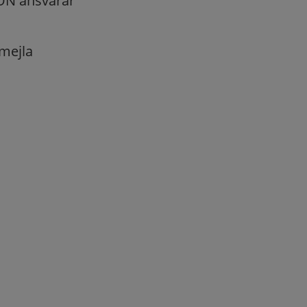
.ON ansvarar
 mejla