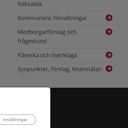
folkvalda
Kommunens förvaltningar
Medborgarförslag och
frågestund
Påverka och överklaga
Synpunkter, förslag, felanmälan
Inställningar
 503, 385 25 Torsås