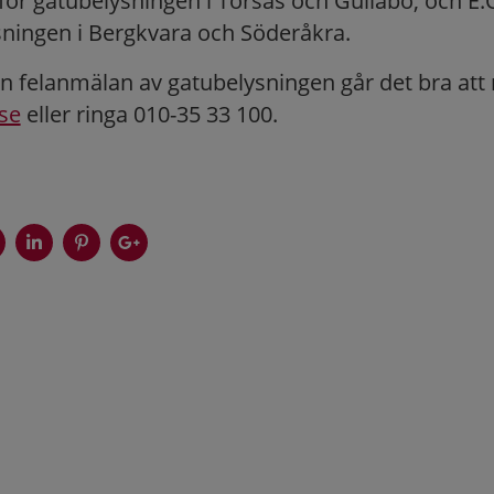
för gatubelysningen i Torsås och Gullabo, och E
sningen i Bergkvara och Söderåkra.
en felanmälan av gatubelysningen går det bra att
se
eller ringa 010-35 33 100.