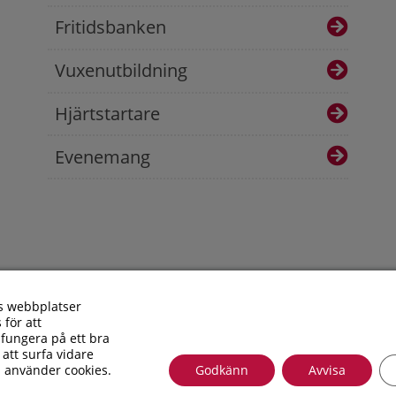
Fritidsbanken
Vuxenutbildning
Hjärtstartare
Evenemang
s webbplatser
 för att
fungera på ett bra
 att surfa vidare
i använder cookies.
Godkänn
Avvisa
Besöksadress: Allfargatan 26 | Postadress: Torsås kommun, Box