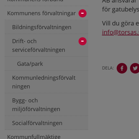
AB ansvarar 
för gatubely
Kommunens förvaltningar
Vill du göra 
Bildningsförvaltningen
info@torsas.
Drift- och
serviceförvaltningen
Gata/park
DELA:
Kommunledningsförvalt
ningen
Bygg- och
miljöförvaltningen
Socialförvaltningen
Kommunfullmäktige