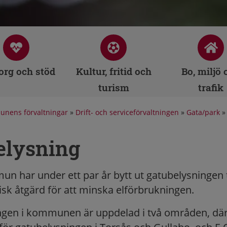
rg och stöd
Kultur, fritid och
Bo, miljö 
turism
trafik
nens förvaltningar
»
Drift- och serviceförvaltningen
»
Gata/park
elysning
n har under ett par år bytt ut gatubelysningen ti
isk åtgärd för att minska elförbrukningen.
gen i kommunen är uppdelad i två områden, där