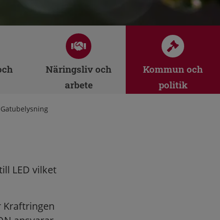
och
Näringsliv och
Kommun och
arbete
politik
»
Gatubelysning
ll LED vilket
 Kraftringen