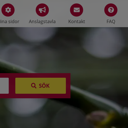
ina sidor
Anslagstavla
Kontakt
FAQ
SÖK