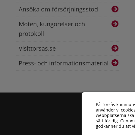
Ansöka om försörjningsstöd
Möten, kungörelser och
protokoll
Visittorsas.se
Press- och informationsmaterial
På Torsås kommun
använder vi cookies
webbplatserna ska 
sätt för dig. Genom
godkänner du att v
Torsås kommun
| 