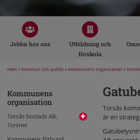
Jobba hos oss
Utbildning och
Omso
förskola
Hem
»
Kommun och politik
»
Kommunens organisation
»
Kommu
Gatub
Kommunens
organisation
Torsås kommu
Torsås bostads AB,
är en strateg
Torsnet
Gatubelysnin
Kommunens förbund