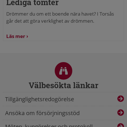
Lediga tomter
Drömmer du om ett boende nära havet? I Torsås
går det att göra verklighet av drömmen.
Läs mer
Sidfot
Välbesökta länkar
Tillgänglighetsredogörelse
Ansöka om försörjningsstöd
Möten, kungörelser och protokoll