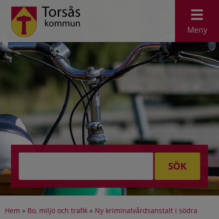
Meny
SÖK
Hem
»
Bo, miljö och trafik
»
Ny kriminalvårdsanstalt i södra