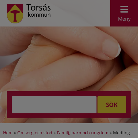
Meny
SÖK
Hem
»
Omsorg och stöd
»
Familj, barn och ungdom
»
Medling