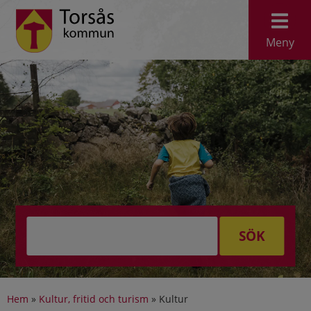
Meny
SÖK
Hem
»
Kultur, fritid och turism
»
Kultur