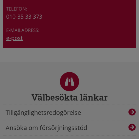
010-35 33 373
e-post
Sidfot
Välbesökta länkar
Tillgänglighetsredogörelse
Ansöka om försörjningsstöd