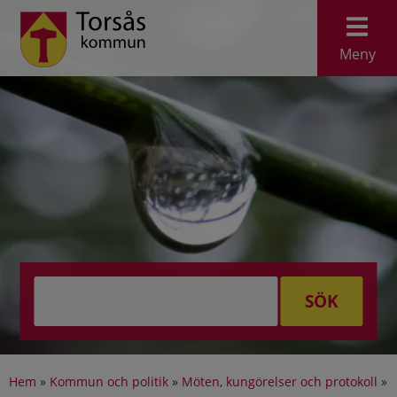
Meny
SÖK
Hem
»
Kommun och politik
»
Möten, kungörelser och protokoll
»