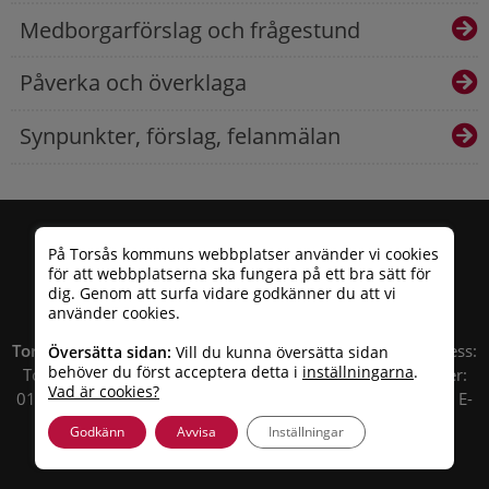
Medborgarförslag och frågestund
Påverka och överklaga
Synpunkter, förslag, felanmälan
På Torsås kommuns webbplatser använder vi cookies
för att webbplatserna ska fungera på ett bra sätt för
dig. Genom att surfa vidare godkänner du att vi
använder cookies.
Torsås kommun
| Besöksadress: Allfargatan 26 | Postadress:
Översätta sidan:
Vill du kunna översätta sidan
behöver du först acceptera detta i
inställningarna
.
Torsås kommun, Box 503, 385 25 Torsås Telefonnummer:
Vad är cookies?
010 – 35 33 100 | Organisationsnummer: 212000-0696 | E-
post:
info@torsas.se
|
Tillgänglighetsredogörelse
Godkänn
Avvisa
Inställningar