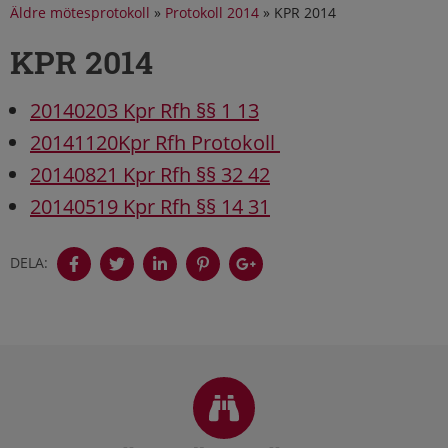
Äldre mötesprotokoll
»
Protokoll 2014
»
KPR 2014
KPR 2014
20140203 Kpr Rfh §§ 1 13
20141120
Kpr Rfh Protokoll
20140821 Kpr Rfh §§ 32 42
20140519 Kpr Rfh §§ 14 31
DELA:
Sidfot