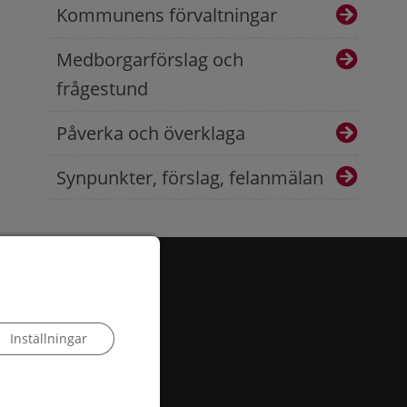
Kommunens förvaltningar
Medborgarförslag och
frågestund
Påverka och överklaga
Synpunkter, förslag, felanmälan
Inställningar
 503, 385 25 Torsås
:
info@torsas.se
|