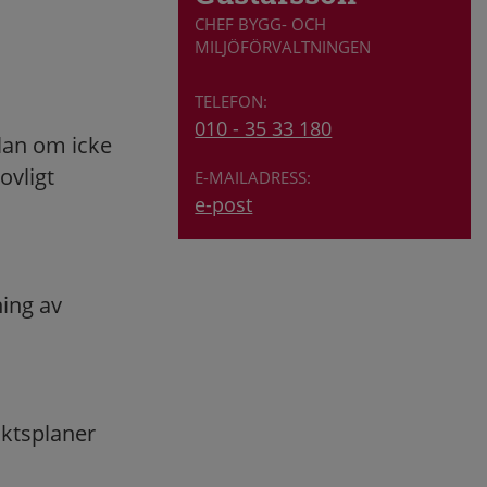
CHEF BYGG- OCH
MILJÖFÖRVALTNINGEN
010 - 35 33 180
lan om icke
ovligt
e-post
ing av
iktsplaner