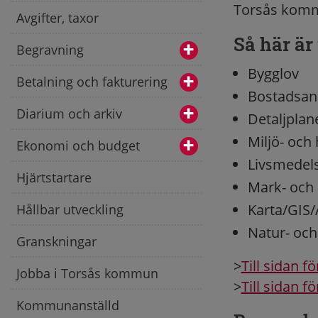
Torsås kom
Avgifter, taxor
Så här är
Begravning
Bygglov
Betalning och fakturering
Bostadsan
Diarium och arkiv
Detaljplan
Miljö- och
Ekonomi och budget
Livsmedels
Hjärtstartare
Mark- och 
Karta/GIS/
Hållbar utveckling
Natur- och
Granskningar
>
Till sidan f
Jobba i Torsås kommun
>
Till sidan f
Kommunanställd