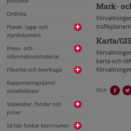
protokoll
Mark- oc
Ordlista
Förvaltninge
trafikplaner
Planer, lagar och
styrdokument
Karta/GI
Press- och
Förvaltninge
informationsmaterial
karta och ti
Förvaltninge
Påverka och överklaga
Rapporteringstjänst
DELA:
visselblåsare
Stipendier, fonder och
priser
Så här funkar kommunen