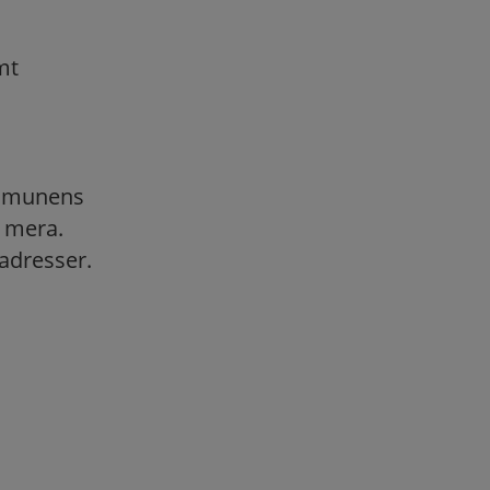
mt
ommunens
 mera.
adresser.