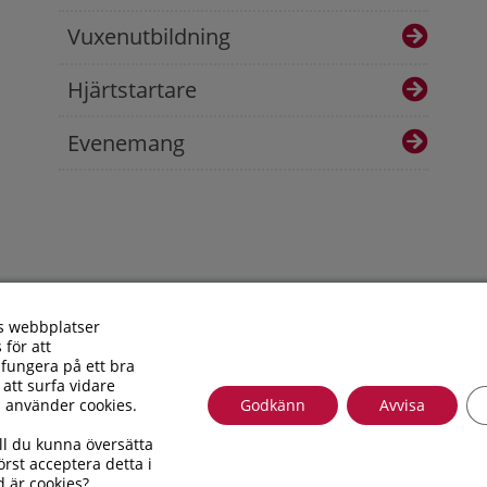
Vuxenutbildning
Hjärtstartare
Evenemang
s webbplatser
 för att
fungera på ett bra
 att surfa vidare
i använder cookies.
Godkänn
Avvisa
Besöksadress: Allfargatan 26 | Postadress: Torsås kommun, Box
ll du kunna översätta
010 – 35 33 100 | Organisationsnummer: 212000-0696 | E-post
rst acceptera detta i
Tillgänglighetsredogörelse
d är cookies?