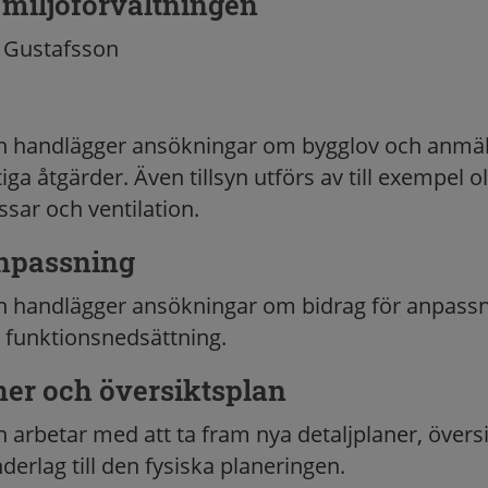
miljöförvaltningen
Gustafsson
en handlägger ansökningar om bygglov och anmä
iga åtgärder. Även tillsyn utförs av till exempel ol
sar och ventilation.
npassning
n handlägger ansökningar om bidrag för anpassn
 funktionsnedsättning.
ner och översiktsplan
n arbetar med att ta fram nya detaljplaner, övers
erlag till den fysiska planeringen.