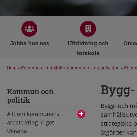
Jobba hos oss
Utbildning och
Omso
förskola
Hem
»
Kommun och politik
»
Kommunens organisation
»
Kommu
Bygg-
Kommun och
politik
Bygg- och mil
Allt om kommunens
samhällsutve
arbete kring kriget i
strategiska 
Ukraina
åtgärder kan 