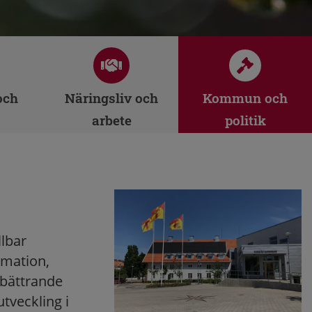
och
Näringsliv och
Kommun och
arbete
politik
llbar
rmation,
rbättrande
utveckling i