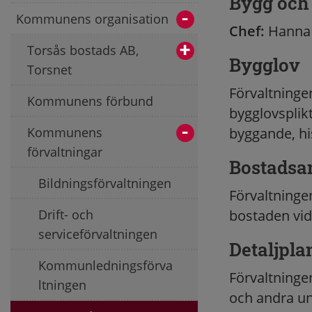
Bygg och 
Kommunens organisation
Chef:
Hanna 
Torsås bostads AB,
Bygglov
Torsnet
Förvaltning
Kommunens förbund
bygglovsplikt
Kommunens
byggande, his
förvaltningar
Bostadsa
Bildningsförvaltningen
Förvaltninge
Drift- och
bostaden vid
serviceförvaltningen
Detaljpla
Kommunledningsförva
Förvaltninge
ltningen
och andra und