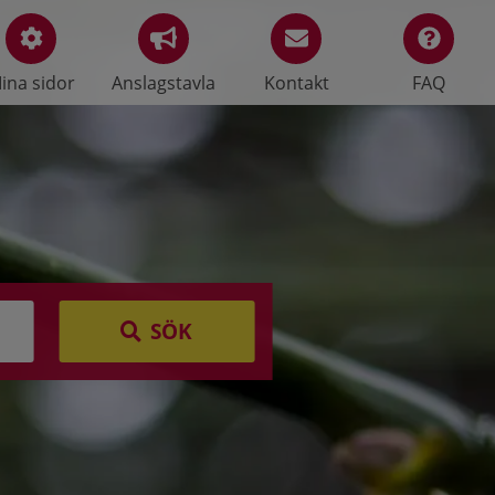
ina sidor
Anslagstavla
Kontakt
FAQ
SÖK