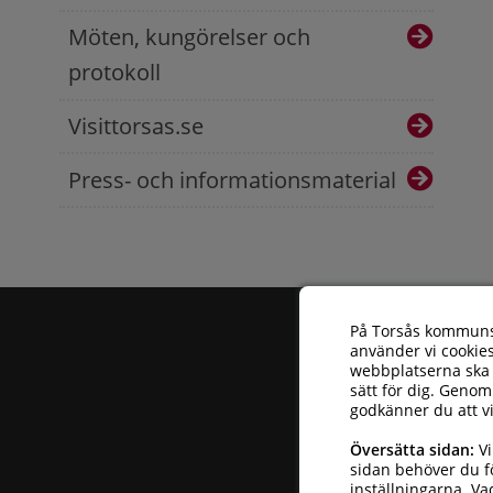
Möten, kungörelser och
protokoll
Visittorsas.se
Press- och informationsmaterial
På Torsås kommun
använder vi cookies
webbplatserna ska 
sätt för dig. Genom
godkänner du att v
Torsås kommun
| 
Översätta sidan:
Vi
Telefonnummer: 
sidan behöver du fö
inställningarna
.
Va