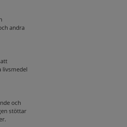
h
 och andra
att
a livsmedel
ande och
en stöttar
er.