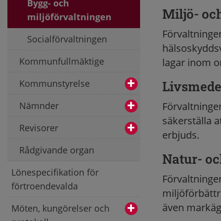
Bygg- och
Miljö- oc
miljöförvaltningen
Förvaltningen
Socialförvaltningen
hälsoskyddsv
Kommunfullmäktige
lagar inom o
Kommunstyrelse
Livsmede
Nämnder
Förvaltninge
säkerställa 
Revisorer
erbjuds.
Rådgivande organ
Natur- oc
Lönespecifikation för
Förvaltning
förtroendevalda
miljöförbätt
även markäga
Möten, kungörelser och