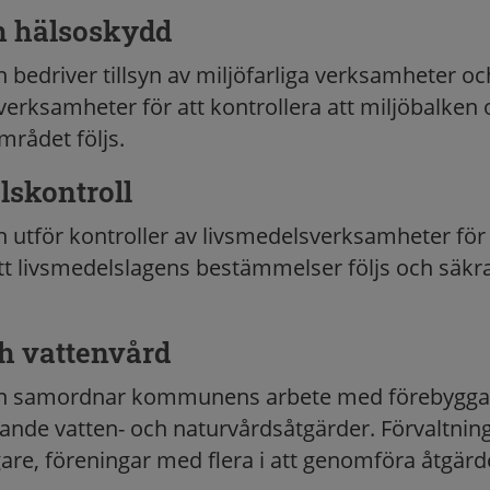
h hälsoskydd
 bedriver tillsyn av miljöfarliga verksamheter oc
erksamheter för att kontrollera att miljöbalken
mrådet följs.
lskontroll
n utför kontroller av livsmedelsverksamheter för 
att livsmedelslagens bestämmelser följs och säkr
h vattenvård
en samordnar kommunens arbete med förebygg
rande vatten- och naturvårdsåtgärder. Förvaltning
re, föreningar med flera i att genomföra åtgärd