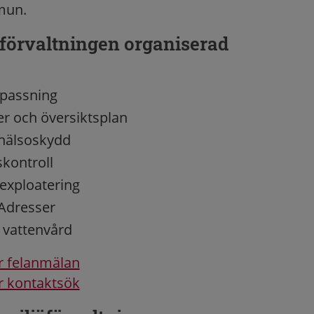
mun.
 förvaltningen organiserad
passning
er och översiktsplan
 hälsoskydd
kontroll
exploatering
Adresser
 vattenvård
ör felanmälan
ör kontaktsök