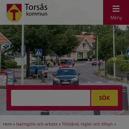
Meny
SÖK
Hem
»
Näringsliv och arbete
»
Tillstånd, regler och tillsyn
»