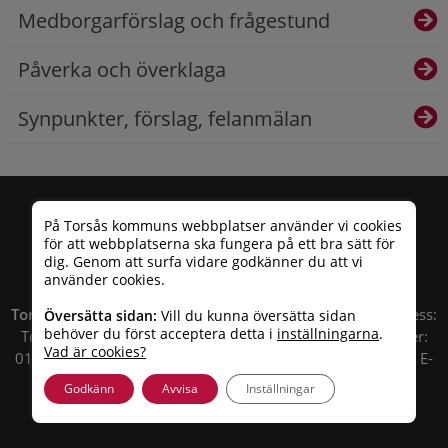
Medborgarförslag och frågestund
Påverka och överklaga
Synpunkter, förslag, felanmälan
På Torsås kommuns webbplatser använder vi cookies
för att webbplatserna ska fungera på ett bra sätt för
dig. Genom att surfa vidare godkänner du att vi
använder cookies.
Torsås kommun
| Besöksadress: Allfargatan 26 | Postadress:
Översätta sidan:
Vill du kunna översätta sidan
behöver du först acceptera detta i
inställningarna
.
Torsås kommun, Box 503, 385 25 Torsås Telefonnummer:
Vad är cookies?
010 – 35 33 100 | Organisationsnummer: 212000-0696 | E-
post:
info@torsas.se
|
Tillgänglighetsredogörelse
Godkänn
Avvisa
Inställningar