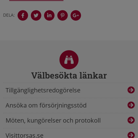
DELA:
Sidfot
Välbesökta länkar
Tillgänglighetsredogörelse
Ansöka om försörjningsstöd
Möten, kungörelser och protokoll
Visittorsas.se