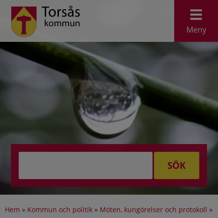
Meny
SÖK
Hem
»
Kommun och politik
»
Möten, kungörelser och protokoll
»