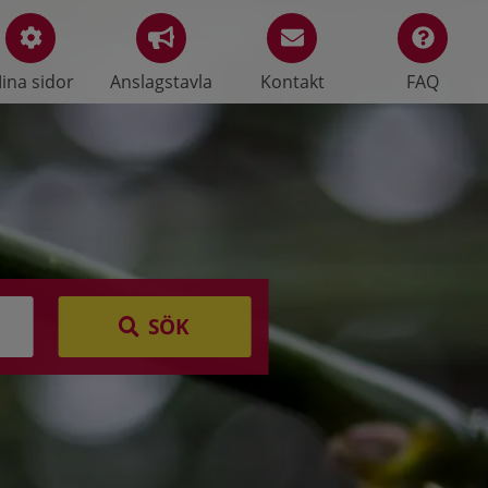
ina sidor
Anslagstavla
Kontakt
FAQ
SÖK