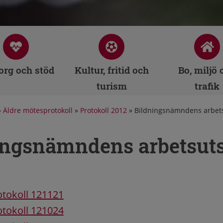
rg och stöd
Kultur, fritid och
Bo, miljö 
turism
trafik
»
Äldre mötesprotokoll
»
Protokoll 2012
»
Bildningsnämndens arbets
ingsnämndens arbetsuts
tokoll 121121
tokoll 121024