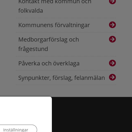
Kontakt med kommun och
folkvalda
Kommunens förvaltningar
Medborgarförslag och
frågestund
Påverka och överklaga
Synpunkter, förslag, felanmälan
Inställningar