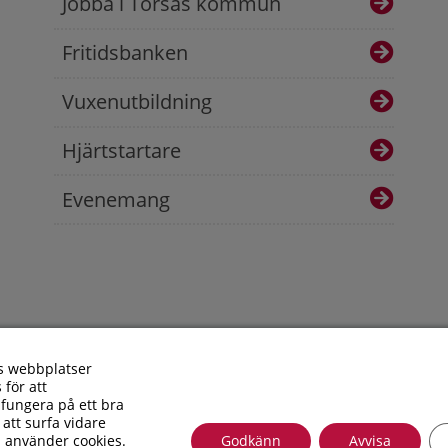
Jobba i Torsås kommun
Fritidsbanken
Vuxenutbildning
Hjärtstartare
Evenemang
s webbplatser
 för att
fungera på ett bra
 att surfa vidare
i använder cookies.
Godkänn
Avvisa