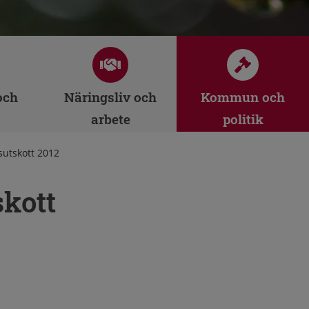
och
Näringsliv och
Kommun och
arbete
politik
utskott 2012
kott