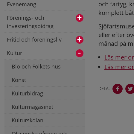
och fartyg, 
Evenemang
komplett båt
Förenings- och
Sjöfartsmuse
investeringsbidrag
eller efter 
Fritid och föreningsliv
månad på mu
Kultur
Läs mer o
Bio och Folkets hus
Läs mer o
Konst
DELA:
Kulturbidrag
Kulturmagasinet
Kulturskolan
Olssonska gården och