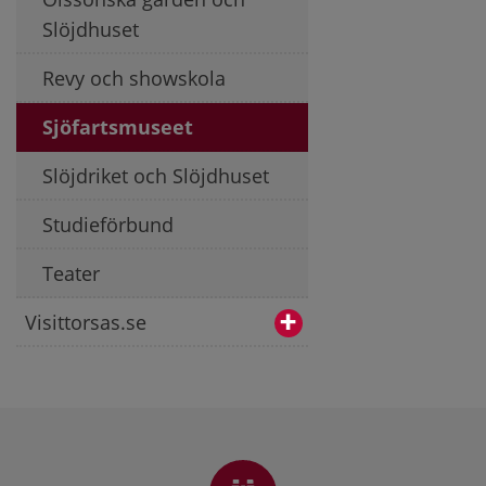
Slöjdhuset
Revy och showskola
Sjöfartsmuseet
Slöjdriket och Slöjdhuset
Studieförbund
Teater
Visittorsas.se
Sidfot