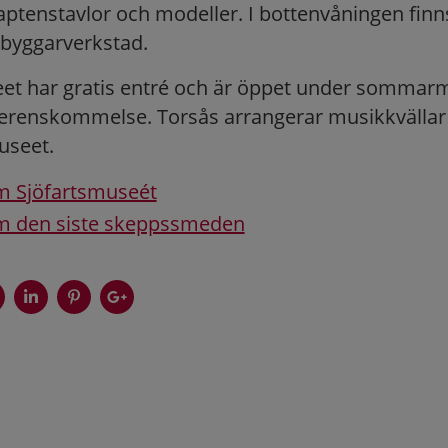
kaptenstavlor och modeller. I bottenvåningen finn
byggarverkstad.
et har gratis entré och är öppet under sommar
överenskommelse. Torsås arrangerar musikkvällar 
seet.
m Sjöfartsmuseét
m den siste skeppssmeden