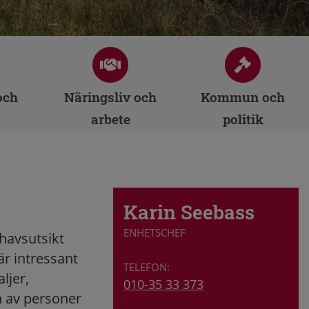
och
Näringsliv och
Kommun och
arbete
politik
Karin Seebass
ENHETSCHEF
havsutsikt
r intressant
ljer,
010-35 33 373
n av personer