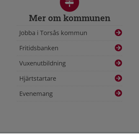
Mer om kommunen
Jobba i Torsås kommun
Fritidsbanken
Vuxenutbildning
Hjärtstartare
Evenemang