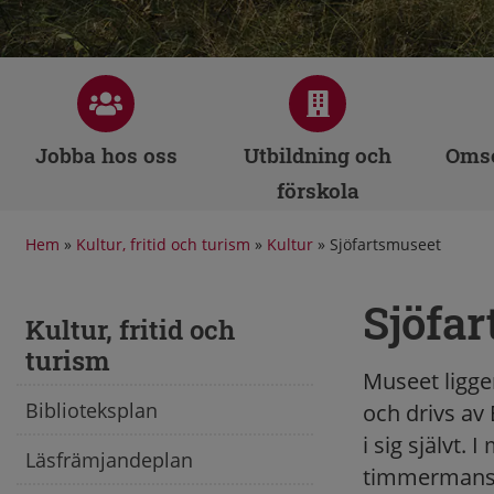
Jobba hos oss
Utbildning och
Omso
förskola
Hem
»
Kultur, fritid och turism
»
Kultur
»
Sjöfartsmuseet
Sjöfa
Kultur, fritid och
turism
Museet ligge
Biblioteksplan
och drivs av
i sig självt.
Läsfrämjandeplan
timmermansve