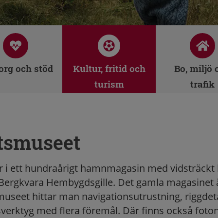
rg och stöd
Kultur, fritid och
Bo, miljö 
turism
trafik
rtsmuseet
r i ett hundraårigt hamnmagasin med vidsträckt 
 Bergkvara Hembygdsgille. Det gamla magasinet ä
 I museet hittar man navigationsutrustning, riggdeta
rktyg med flera föremål. Där finns också foto