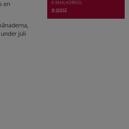
s en
e-post
månaderna,
under juli