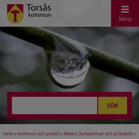
Meny
SÖK
Hem
»
Kommun och politik
»
Möten, kungörelser och protokoll
»