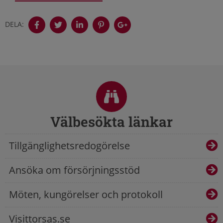
DELA:
Sidfot
Välbesökta länkar
Tillgänglighetsredogörelse
Ansöka om försörjningsstöd
Möten, kungörelser och protokoll
Visittorsas.se