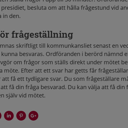
residiet, besluta om att hålla frågestund vid a
a in den.
för frågeställning
ämnas skriftligt till kommunkansliet senast en ve
t kunna besvaras. Ordföranden i berörd nämnd el
avgör om frågor som ställs direkt under mötet be
a möte. Efter att ett svar har getts får frågeställa
r att få ett tydligare svar. Du som frågeställare 
att få din fråga besvarad. Du kan välja att få din
en själv vid mötet.