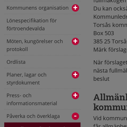
fullmäktigem
Kommunens organisation
Du kan också 
Kommunledn
Lönespecifikation för
Torsås kom
förtroendevalda
Box 503
385 25 Torså
Möten, kungörelser och
protokoll
Märk förslag
Ordlista
När förslaget
nästa fullmä
Planer, lagar och
beslut
styrdokument
Allmänh
Press- och
informationsmaterial
kommun
Påverka och överklaga
Vid kommunfu
får allmänhet