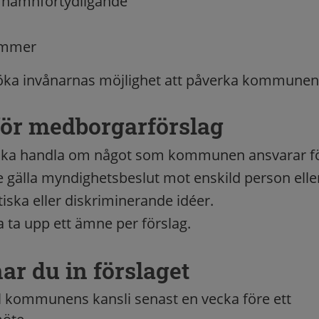
namnförtydligande
ummer
t öka invånarnas möjlighet att påverka kommunen
för medborgarförslag
 ska handla om något som kommunen ansvarar fö
te gälla myndighetsbeslut mot enskild person elle
ska eller diskriminerande idéer.
a ta upp ett ämne per förslag.
ar du in förslaget
ill kommunens kansli senast en vecka före ett