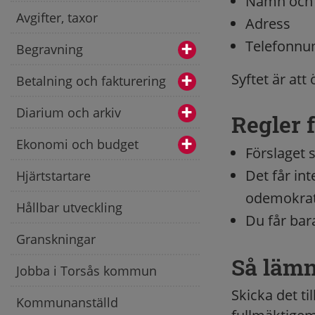
Namn och 
Avgifter, taxor
Adress
Telefonn
Begravning
Syftet är at
Betalning och fakturering
Diarium och arkiv
Regler 
Ekonomi och budget
Förslaget
Det får in
Hjärtstartare
odemokrati
Hållbar utveckling
Du får bar
Granskningar
Så lämn
Jobba i Torsås kommun
Skicka det t
Kommunanställd