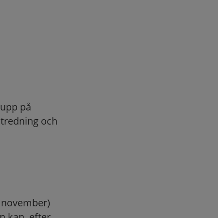
s upp på
utredning och
h november)
n kan, efter