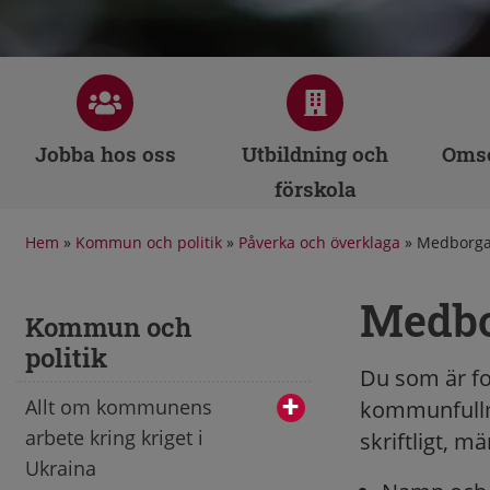
Jobba hos oss
Utbildning och
Omso
förskola
Hem
»
Kommun och politik
»
Påverka och överklaga
»
Medborgar
Medbo
Kommun och
politik
Du som är fo
Allt om kommunens
kommunfullmä
arbete kring kriget i
skriftligt, 
Ukraina