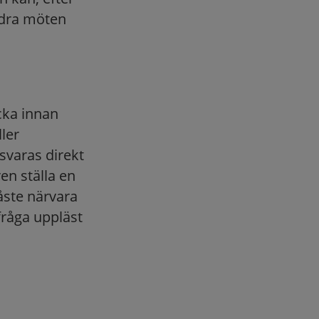
ndra möten
cka innan
ler
svaras direkt
ren ställa en
måste närvara
 fråga uppläst