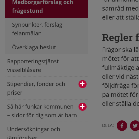
Medborgarförslag och
samråd med p
frågestund
eller att ställ
Synpunkter, förslag,
felanmälan
Regler 
Överklaga beslut
Frågor ska l
mötet för at
Rapporteringstjänst
fullmäktige 
visselblåsare
eller vid näst
Stipendier, fonder och
följdfråga fö
priser
på mötet för 
eller ställa d
Så här funkar kommunen
– sidor för dig som är barn
DELA:
Undersökningar och
jämförelser