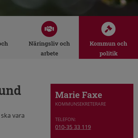
och
Näringsliv och
Kommun och
arbete
politik
tund
Marie Faxe
KOMMUNSEKRETERARE
 ska vara
010-35 33 119