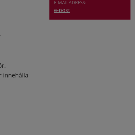
e-post
.
r.
r innehålla