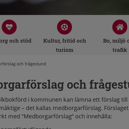
rg och stöd
Kultur, fritid och
Bo, miljö 
turism
trafik
förslag och frågestund
rgarförslag och fråges
lkbokförd i kommunen kan lämna ett förslag till
ktige – det kallas medborgarförslag. Förslaget
märkt med ”Medborgarförslag” och innehålla: