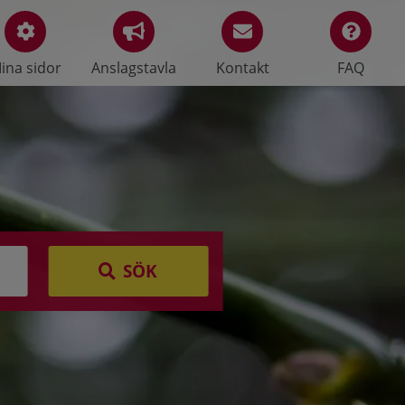
ina sidor
Anslagstavla
Kontakt
FAQ
SÖK