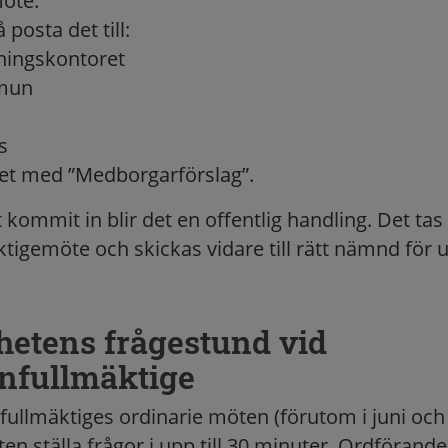
öte.
posta det till:
ingskontoret
mun
s
et med ”Medborgarförslag”.
 kommit in blir det en offentlig handling. Det ta
ktigemöte och skickas vidare till rätt nämnd för 
etens frågestund vid
fullmäktige
llmäktiges ordinarie möten (förutom i juni oc
en ställa frågor i upp till 30 minuter. Ordförande