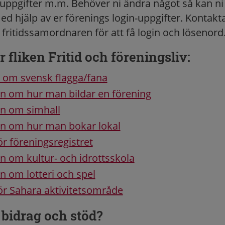
ppgifter m.m. Behöver ni ändra något så kan ni
d hjälp av er förenings login-uppgifter. Kontakt
itidssamordnaren för att få login och lösenord
 fliken Fritid och föreningsliv:
 om svensk flagga/fana
n om hur man bildar en förening
on om simhall
on om hur man bokar lokal
för föreningsregistret
n om kultur- och idrottsskola
n om lotteri och spel
 för Sahara aktivitetsområde
bidrag och stöd?