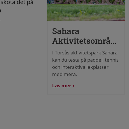
 sköta det på
a
.
Sahara
Aktivitetsområde
I Torsås aktivitetspark Sahara
kan du testa på paddel, tennis
och interaktiva lekplatser
med mera.
Läs mer