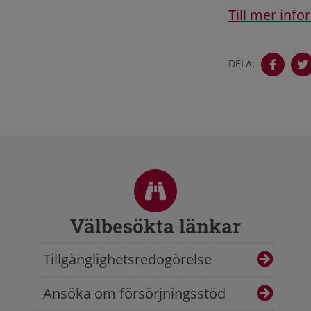
Till mer inf
DELA:
Sidfot
Välbesökta länkar
Tillgänglighetsredogörelse
Ansöka om försörjningsstöd