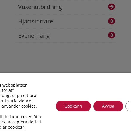
Vuxenutbildning
Hjärtstartare
Evenemang
s webbplatser
 för att
fungera på ett bra
 att surfa vidare
i använder cookies.
Godkänn
Avvisa
Besöksadress: Allfargatan 26 | Postadress: Torsås kommun, Box
ll du kunna översätta
010 – 35 33 100 | Organisationsnummer: 212000-0696 | E-post
rst acceptera detta i
Tillgänglighetsredogörelse
d är cookies?