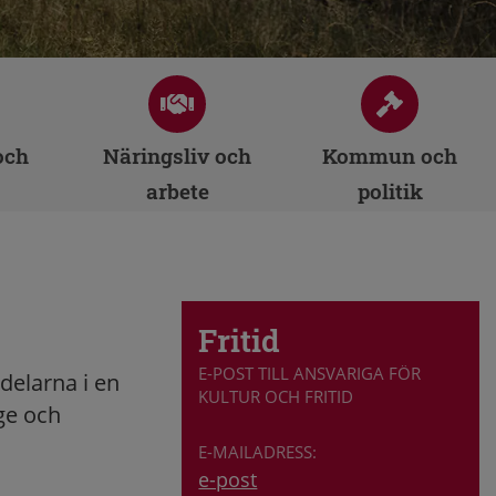
och
Näringsliv och
Kommun och
arbete
politik
Fritid
E-POST TILL ANSVARIGA FÖR
delarna i en
KULTUR OCH FRITID
ge och
e-post