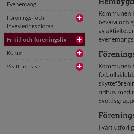
Hembygds
Evenemang
Kommunen har
Förenings- och
bevara och sy
investeringsbidrag
av aktivitet
evenemangska
Fritid och föreningsliv
Förenings
Kultur
Kommunen ha
Visittorsas.se
fotbollsklub
skytteföreni
ridhus med m
Svettisgrupp
Förenings
I vårt utför