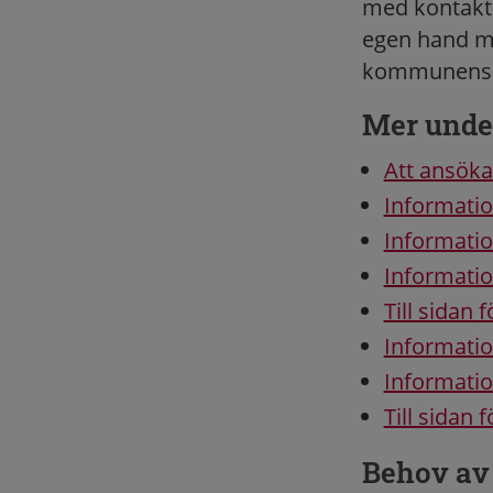
med kontaktu
egen hand me
kommunens fr
Mer under
Att ansöka
Informatio
Informati
Informati
Till sidan 
Informatio
Informatio
Till sidan
Behov av 