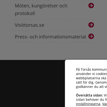
Möten, kungörelser och
protokoll
Visittorsas.se
Press- och informationsmaterial
På Torsås kommun
använder vi cookies
webbplatserna ska 
sätt för dig. Genom
godkänner du att v
Torsås kommun
| 
Översätta sidan:
Vi
Telefonnummer: 
sidan behöver du fö
inställningarna
.
Va