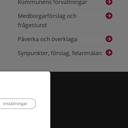
Kommunens förvaltningar
Medborgarförslag och
frågestund
Påverka och överklaga
Synpunkter, förslag, felanmälan
Inställningar
 503, 385 25 Torsås
:
info@torsas.se
|