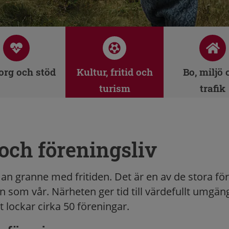
rg och stöd
Kultur, fritid och
Bo, miljö 
turism
trafik
 och föreningsliv
an granne med fritiden. Det är en av de stora för
 som vår. Närheten ger tid till värdefullt umgän
t lockar cirka 50 föreningar.