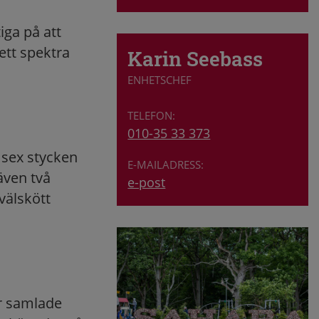
ga på att
ett spektra
Karin Seebass
ENHETSCHEF
010-35 33 373
sex stycken
även två
e-post
välskött
ar samlade