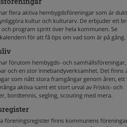
föreningar
 flera aktiva hembygdsföreningar som är dukti
nliggöra kultur och kulturarv. De erbjuder ett br
er och program spritt över hela kommunen. Se
lendern för att få tips om vad som är på gång.
liv
r förutom hembygds- och samhällsföreningar, 
bar och en stor innebandyverksamhet. Det finns 
ngar som nått stora framgångar genom åren, ett 
ånga aktiva samt ett stort urval av Friskis- och
er, bordtennis, segling, scouting med mera.
register
liga föreningsregister finns kommunens förening