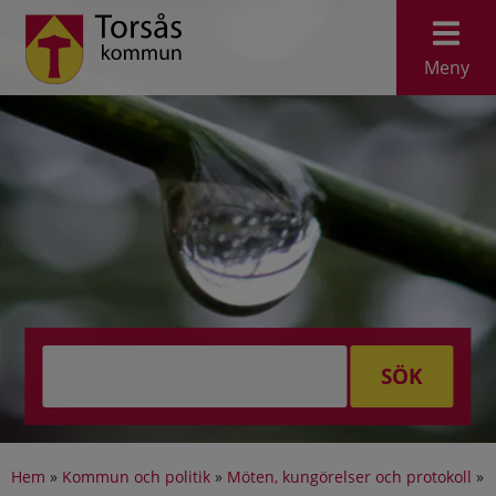
Meny
SÖK
Hem
»
Kommun och politik
»
Möten, kungörelser och protokoll
»