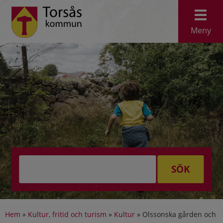
Meny
SÖK
Hem
»
Kultur, fritid och turism
»
Kultur
»
Olssonska gården och