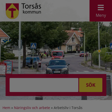
Meny
SÖK
Hem
»
Näringsliv och arbete
»
Arbetsliv i Torsås