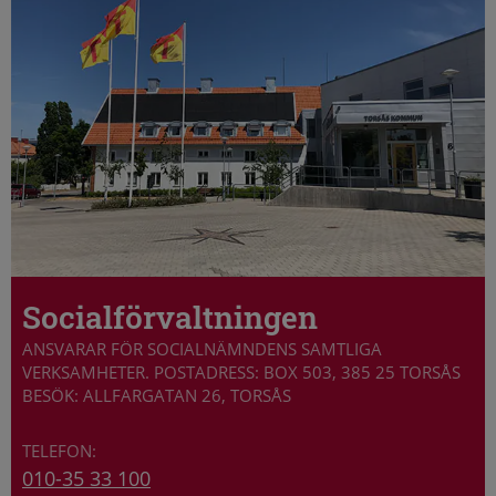
Socialförvaltningen
ANSVARAR FÖR SOCIALNÄMNDENS SAMTLIGA
VERKSAMHETER. POSTADRESS: BOX 503, 385 25 TORSÅS
BESÖK: ALLFARGATAN 26, TORSÅS
010-35 33 100