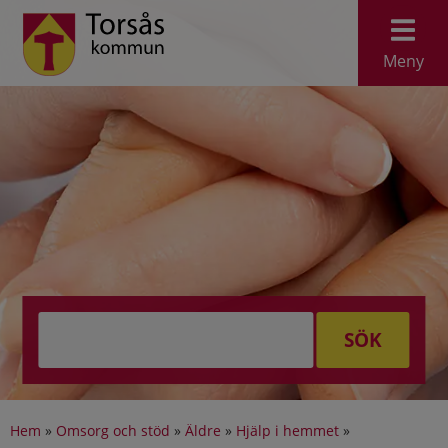
Meny
SÖK
Hem
»
Omsorg och stöd
»
Äldre
»
Hjälp i hemmet
»