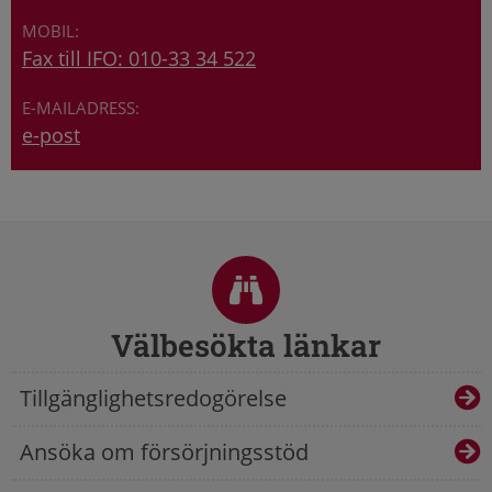
Fax till IFO: 010-33 34 522
e-post
Sidfot
Välbesökta länkar
Tillgänglighetsredogörelse
Ansöka om försörjningsstöd