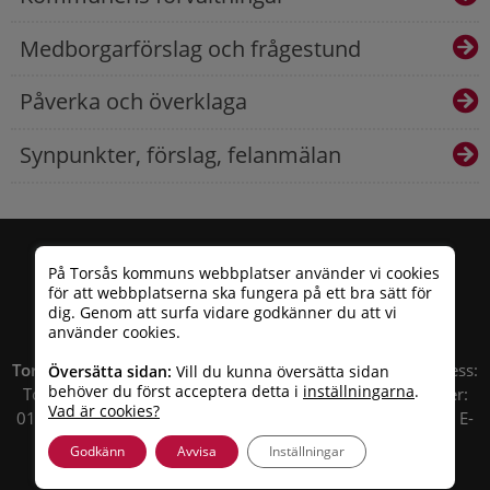
Medborgarförslag och frågestund
Påverka och överklaga
Synpunkter, förslag, felanmälan
På Torsås kommuns webbplatser använder vi cookies
för att webbplatserna ska fungera på ett bra sätt för
dig. Genom att surfa vidare godkänner du att vi
använder cookies.
Torsås kommun
| Besöksadress: Allfargatan 26 | Postadress:
Översätta sidan:
Vill du kunna översätta sidan
behöver du först acceptera detta i
inställningarna
.
Torsås kommun, Box 503, 385 25 Torsås Telefonnummer:
Vad är cookies?
010 – 35 33 100 | Organisationsnummer: 212000-0696 | E-
post:
info@torsas.se
|
Tillgänglighetsredogörelse
Godkänn
Avvisa
Inställningar