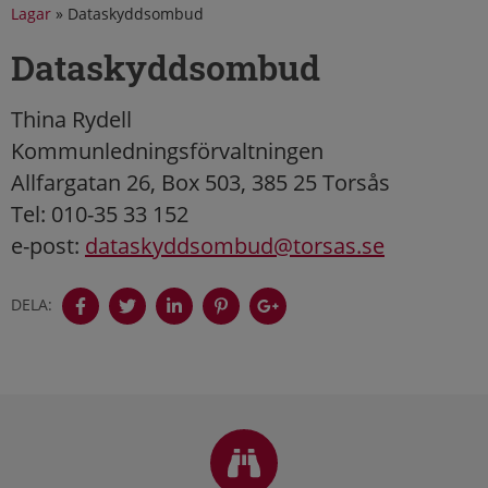
Lagar
»
Dataskyddsombud
Dataskyddsombud
Thina Rydell
Kommunledningsförvaltningen
Allfargatan 26, Box 503, 385 25 Torsås
Tel: 010-35 33 152
e-post:
dataskyddsombud@torsas.se
DELA:
Sidfot