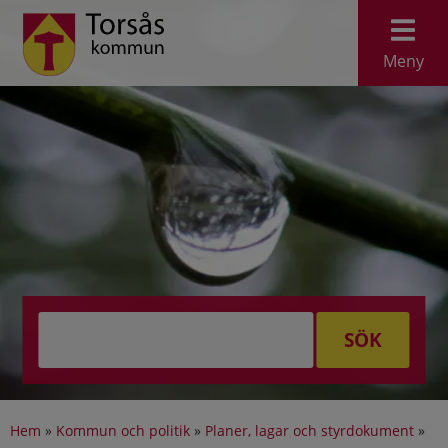
Meny
SÖK
Hem
»
Kommun och politik
»
Planer, lagar och styrdokument
»