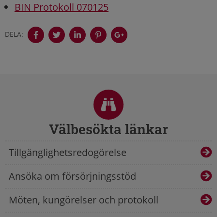
BIN Protokoll 070125
DELA:
Sidfot
Välbesökta länkar
Tillgänglighetsredogörelse
Ansöka om försörjningsstöd
Möten, kungörelser och protokoll