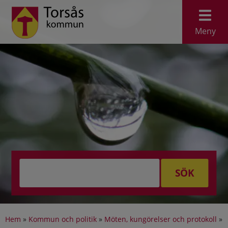
Meny
SÖK
Hem
»
Kommun och politik
»
Möten, kungörelser och protokoll
»