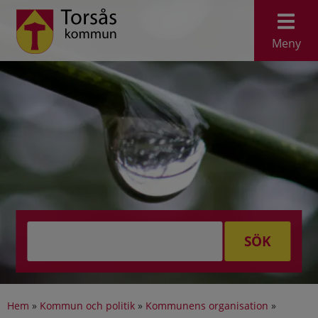
Meny
SÖK
Hem
»
Kommun och politik
»
Kommunens organisation
»