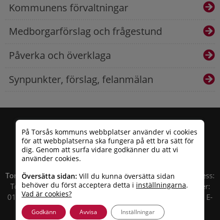
Kommunens förvaltningar
Medborgarförslag och frågestund
Påverka och överklaga
Synpunkter, förslag, felanmälan
På Torsås kommuns webbplatser använder vi cookies
för att webbplatserna ska fungera på ett bra sätt för
dig. Genom att surfa vidare godkänner du att vi
använder cookies.
Torsås kommun
| Besöksadress: Allfargatan 26 | Postadress:
Översätta sidan:
Vill du kunna översätta sidan
behöver du först acceptera detta i
inställningarna
.
Torsås kommun, Box 503, 385 25 Torsås Telefonnummer:
Vad är cookies?
010 – 35 33 100 | Organisationsnummer: 212000-0696 | E-
post:
info@torsas.se
|
Tillgänglighetsredogörelse
Godkänn
Avvisa
Inställningar