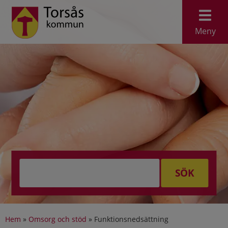
Meny
SÖK
Hem
»
Omsorg och stöd
»
Funktionsnedsättning