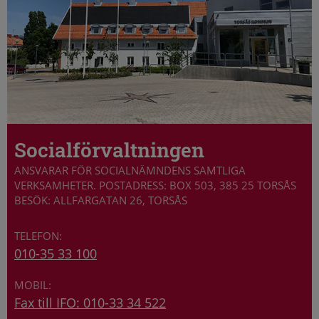
Socialförvaltningen
ANSVARAR FÖR SOCIALNÄMNDENS SAMTLIGA
VERKSAMHETER. POSTADRESS: BOX 503, 385 25 TORSÅS
BESÖK: ALLFARGATAN 26, TORSÅS
010-35 33 100
Fax till IFO: 010-33 34 522