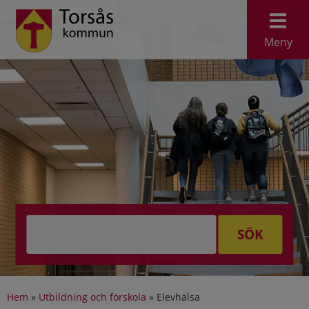
Meny
SÖK
Hem
»
Utbildning och förskola
»
Elevhälsa