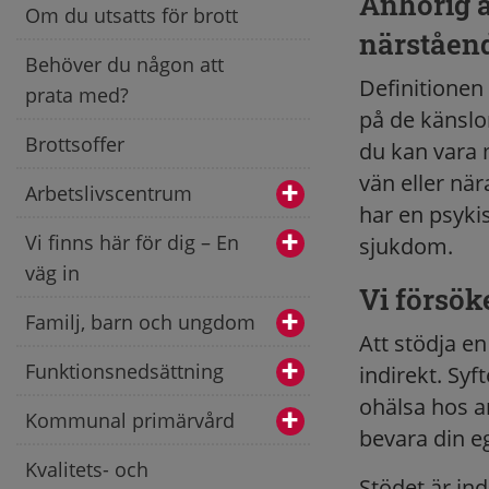
Anhörig ä
Om du utsatts för brott
närståen
Behöver du någon att
Definitionen
prata med?
på de känslo
Brottsoffer
du kan vara 
vän eller nä
Arbetslivscentrum
har en psykis
Vi finns här för dig – En
sjukdom.
väg in
Vi försök
Familj, barn och ungdom
Att stödja en
Funktionsnedsättning
indirekt. Syf
ohälsa hos a
Kommunal primärvård
bevara din eg
Kvalitets- och
Stödet är ind