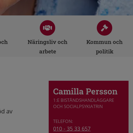
och
Näringsliv och
Kommun och
arbete
politik
Camilla Persson
1:E BISTÅNDSHANDLÄGGARE
OCH SOCIALPSYKIATRIN
öd av
010 - 35 33 657