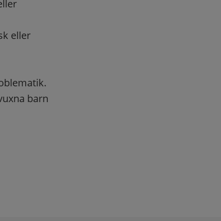
ller
k eller
oblematik.
h vuxna barn