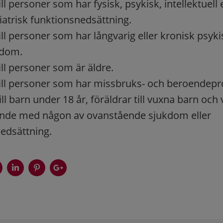
ll personer som har fysisk, psykisk, intellektuell e
atrisk funktionsnedsättning.
ll personer som har långvarig eller kronisk psykis
kdom.
ill personer som är äldre.
ill personer som har missbruks- och beroendepr
ill barn under 18 år, föräldrar till vuxna barn oc
ående med någon av ovanstående sjukdom eller
edsättning.