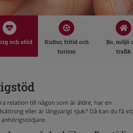
rg och stöd
Kultur, fritid och
Bo, miljö 
turism
trafik
igstöd
a relation till någon som är äldre, har en
ättning eller är långvarigt sjuk? Då kan du få st
nhörigstödjare.