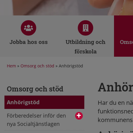
Jobba hos oss
Utbildning och
Omso
förskola
Hem
»
Omsorg och stöd
»
Anhörigstöd
Anhör
Omsorg och stöd
Anhörigstöd
Har du en när
funktionsneds
Förberedelser inför den
kommunens a
nya Socialtjänstlagen