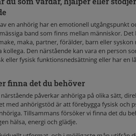
r du som vårdar, hjälper eller stödje
de
 av en anhörig har en emotionell utgångspunkt o
mässiga band som finns mellan människor. Det b
make, maka, partner, förälder, barn eller sysko
ra kollega. Den närstående kan vara en person so
k eller fysisk funktionsnedsättning eller har en l
er finna det du behöver
 närstående påverkar anhöriga på olika sätt, dire
tet med anhörigstöd är att förebygga fysisk och p
nhöriga. Tillsammans försöker vi finna det du beh
en hälsa, energi och glädje.
ividuellt utformat, och i möjligaste mån utifrån d