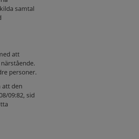
kilda samtal
d
med att
n närstående.
ldre personer.
 att den
8/09:82, sid
tta