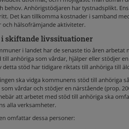
 behov. Anhörigstödjaren har tystnadsplikt. Ens
ritt. Det kan tillkomma kostnader i samband me
r och hälsofrämjande aktiviteter.
i skiftande livssituationer
mmuner i landet har de senaste tio åren arbetat 
 till anhöriga som vårdar, hjälper eller stödjer e
detta stöd har tidigare riktats till anhöriga till ä
ingen ska vidga kommunens stöd till anhöriga så
a som vårdar och stödjer en närstående (prop. 200
nebär att arbetet med stöd till anhöriga ska omfa
ens alla verksamheter.
n omfattar dessa personer: