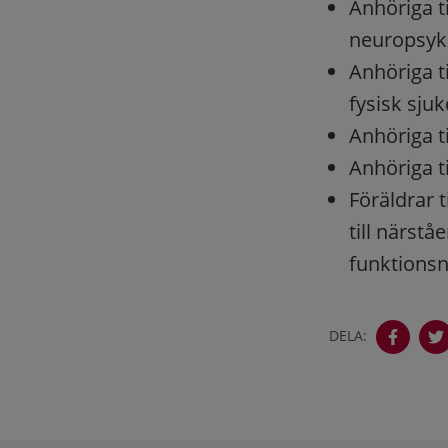
Anhöriga ti
neuropsyki
Anhöriga ti
fysisk sju
Anhöriga t
Anhöriga t
Föräldrar t
till närst
funktionsn
DELA: