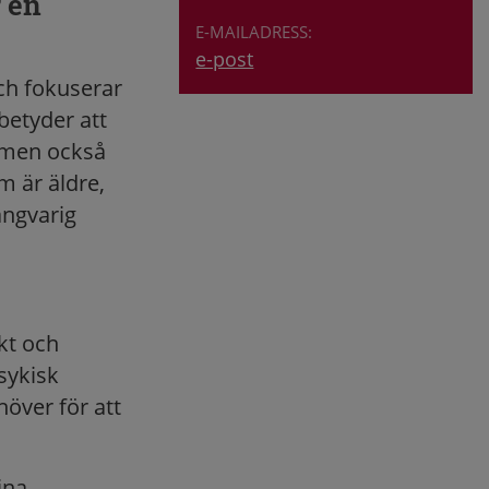
r en
e-post
ch fokuserar
etyder att
n men också
m är äldre,
ångvarig
kt och
sykisk
över för att
ina