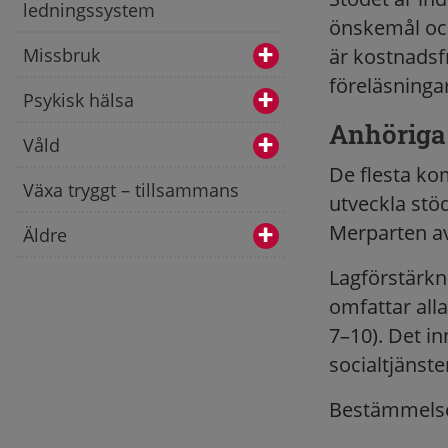
ledningssystem
önskemål och
Missbruk
är kostnadsf
föreläsninga
Psykisk hälsa
Anhöriga 
Våld
De flesta ko
Växa tryggt – tillsammans
utveckla stöd
Merparten av 
Äldre
Lagförstärkn
omfattar all
7–10). Det in
socialtjänst
Bestämmelse