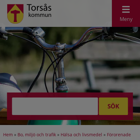
Meny
SÖK
Hem
»
Bo, miljö och trafik
»
Hälsa och livsmedel
»
Förorenade