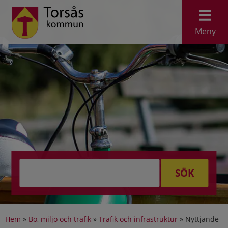
Meny
SÖK
Hem
»
Bo, miljö och trafik
»
Trafik och infrastruktur
»
Nyttjande