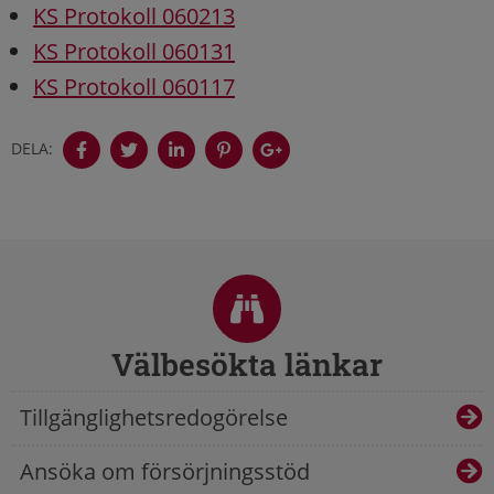
KS Protokoll 060213
KS Protokoll 060131
KS Protokoll 060117
DELA:
Sidfot
Välbesökta länkar
Tillgänglighetsredogörelse
Ansöka om försörjningsstöd