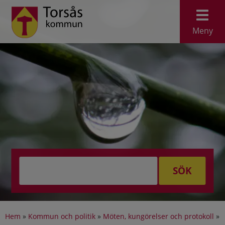
Meny
SÖK
Hem
»
Kommun och politik
»
Möten, kungörelser och protokoll
»